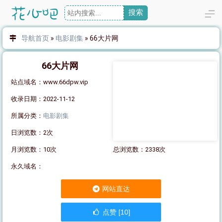
搜索
导航首页
»
电影剧集
»
66大片网
66大片网
站点域名：www.66dpw.vip
收录日期：2022-11-12
所属分类：
电影剧集
日浏览数：2次
月浏览数：10次
总浏览数：2338次
永久域名：
网站直达
点赞 [10]