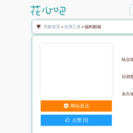
导航首页
»
实用工具
»
临时邮箱
站点域
日浏
永久
网站直达
点赞 [3]