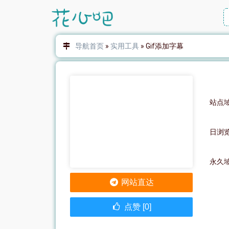
导航首页
»
实用工具
»
Gif添加字幕
站点域名
日浏
永久
网站直达
点赞 [0]