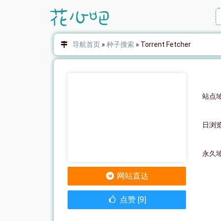
导航首页
»
种子搜索
»
Torrent Fetcher
站点域名：
日浏
永久
网站直达
点赞 [9]