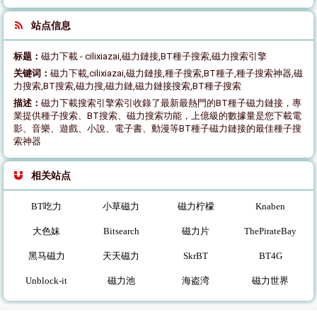
站点信息
标题：
磁力下載 - cilixiazai,磁力鏈接,BT種子搜索,磁力搜索引擎
关键词：
磁力下載,cilixiazai,磁力鏈接,種子搜索,BT種子,種子搜索神器,磁
力搜索,BT搜索,磁力搜,磁力鏈,磁力鏈接搜索,BT種子搜索
描述：
磁力下載搜索引擎索引收錄了最新最熱門的BT種子磁力鏈接，專
業提供種子搜索、BT搜索、磁力搜索功能，上億級的數據量是您下載電
影、音樂、遊戲、小說、電子書、動漫等BT種子磁力鏈接的最佳種子搜
索神器
相关站点
BT吃力
小草磁力
磁力柠檬
Knaben
大色妹
Bitsearch
磁力片
ThePirateBay
黑马磁力
天天磁力
SkrBT
BT4G
Unblock-it
磁力池
海盗湾
磁力世界