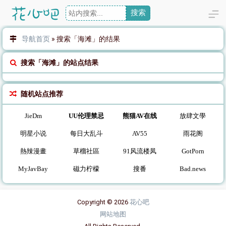
搜索
导航首页
»
搜索「海滩」的结果
搜索「海滩」的站点结果
随机站点推荐
JieDm
UU伦理禁忌
熊猫AV在线
放肆文學
明星小说
每日大乱斗
AV55
雨花阁
熱辣漫畫
草榴社區
91风流楼凤
GotPorn
MyJavBay
磁力柠檬
搜番
Bad.news
Copyright © 2026
花心吧
网站地图